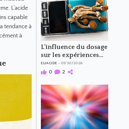
me. L’acide
ins capable
ra tendance à
rcément à
L'influence du dosage
sur les expériences
ue
psychédéliques
ELIACIDE
- 01/30/2026
(Partie 2)
0
2