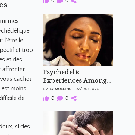
0
0
es
armi mes
sychédélique
 l'être le
ectif et trop
es et des
 affronter
Psychedelic
 vous cachez
Experiences Among
 est moins
People with
EMILY MULLINS
- 07/06/2026
Aphantasia
fficile de
0
0
 doux, si des