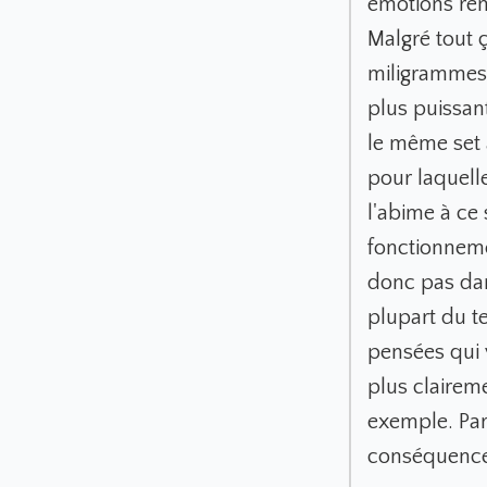
émotions rem
Malgré tout 
miligrammes 
plus puissan
le même set a
pour laquelle
l'abime à ce 
fonctionnem
donc pas dan
plupart du te
pensées qui 
plus clairem
exemple. Par
conséquence