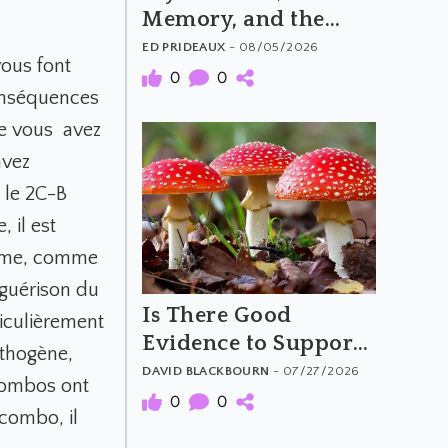
Memory, and the
Feeling of Truth
ED PRIDEAUX
- 08/05/2026
ous font
0
0
conséquences
ue vous avez
avez
 le 2C-B
 il est
même, comme
 guérison du
Is There Good
iculièrement
Evidence to Support
thogène,
Amanita Muscaria's
DAVID BLACKBOURN
- 07/27/2026
combos ont
Purported Benefits?
0
0
 combo, il