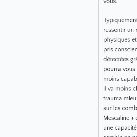
vous.
Typiquement,
ressentir un 
physiques et
pris conscie
détectées gr
pourra vous l
moins capabl
il va moins 
trauma mieux
sur les com
Mescaline +
une capacité