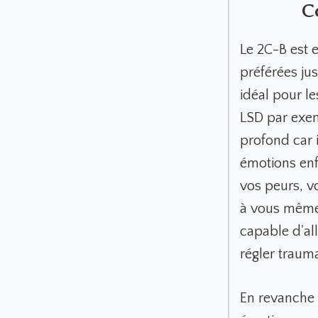
C
Le 2C-B est 
préférées ju
idéal pour le
LSD par exem
profond car 
émotions enf
vos peurs, v
à vous même,
capable d'all
régler traum
En revanche i