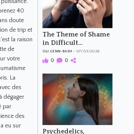
 puissance.
 prenez 40
sans doute
on de trip et
The Theme of Shame
'est la raison
in Difficult
tte de
Psychedelic
OLI GENN-BASH
- 07/03/2026
sur votre
Experiences: When
0
0
the Trip Feels Like a
raumatisme
Moral Failure
ris. La
 avec des
 à dégager
é par
cience des
a eu sur
Psychedelics,