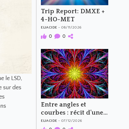
Trip Report: DMXE +
4-HO-MET
ELIACIDE
- 08/11/2026
0
0
ue le LSD,
e sur des
es
Entre angles et
ons
courbes : récit d'une
expérience au MXP
ELIACIDE
- 07/12/2026
(100 mg)