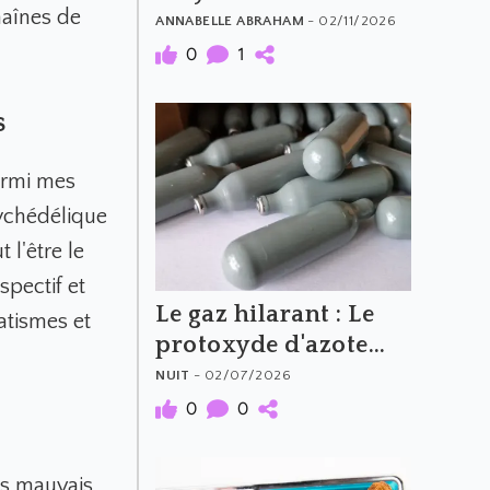
haînes de
What to Avoid
ANNABELLE ABRAHAM
- 02/11/2026
0
1
s
parmi mes
sychédélique
 l'être le
spectif et
Le gaz hilarant : Le
atismes et
protoxyde d'azote
(N2O)
NUIT
- 02/07/2026
0
0
os mauvais