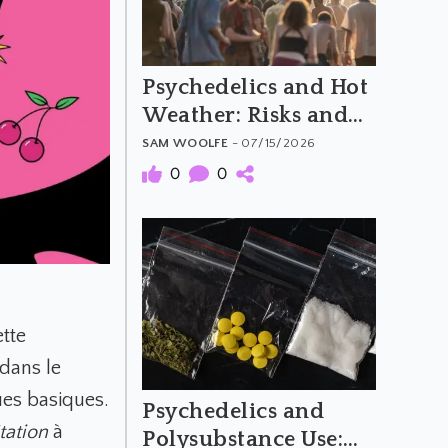
Psychedelics and Hot
Weather: Risks and
Harm Reduction
SAM WOOLFE
- 07/15/2026
0
0
ette
dans le
ues basiques.
Psychedelics and
tation
à
Polysubstance Use: