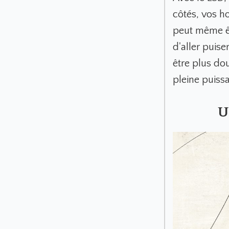
côtés, vos h
peut même êt
d'aller puise
être plus do
pleine puiss
U