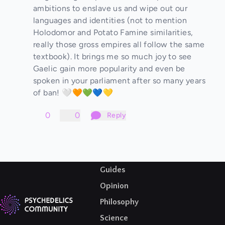
ambitions to enslave us and wipe out our
languages and identities (not to mention
Holodomor and Potato Famine similarities,
really those gross empires all follow the same
textbook). It brings me so much joy to see
Gaelic gain more popularity and even be
spoken in your parliament after so many years
of ban! 🤍🧡💚💙💛
0
0
Reply
Guides
Opinion
Philosophy
Science