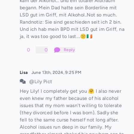
kam der Alkohol... und ein totaler Albtraum
begann. Mein Dad hatte sein Borderline mit
LSD gut im Griff, mit Alkohol..Not so much.
Randnotiz: Sie sind geschieden seit ich 2 bin.
Und ich hab mein BPD mit LSD gut im Griff, na
ja, it was too good to last....😕🇮🇪
0
0
Reply
Lisa
June 13th, 2024, 9:25 PM
@Lily Pict
Hey Lily! I completely get you 🤗 I also never
even knew my father because of his alcohol
issues that my mom wasn't willing to tolerate
(they divorced before I was born). Sadly she
fell to the same curse herself not long after.
Alcohol issues run deep in our family. My