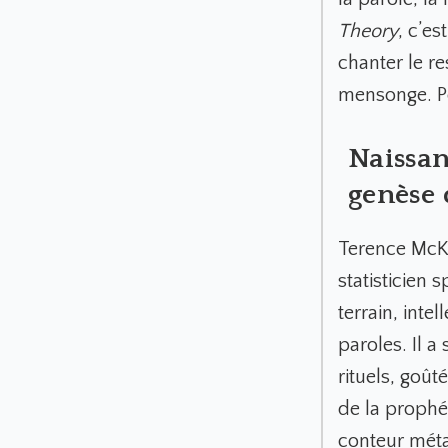
Theory
, c’es
chanter le re
mensonge. Peu
Naissan
genèse 
Terence McKe
statisticien 
terrain, int
paroles. Il 
rituels, goû
de la prophét
conteur méta