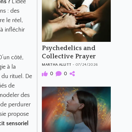
ons ?
L’idée
ns : des
 le réel,
à infléchir
Psychedelics and
Collective Prayer
D’un côté,
MARTHA ALLITT
- 07/24/2026
ie à la
0
0
du rituel. De
iés de
 modeler des
 de perdurer
ésie propose
it sensoriel