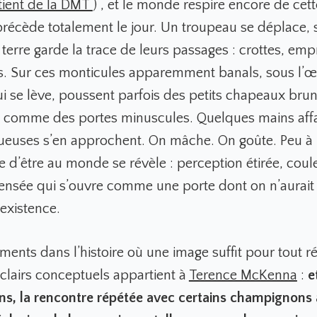
tient de la DMT
) , et le monde respire encore de cet
récède totalement le jour. Un troupeau se déplace, 
 terre garde la trace de leurs passages : crottes, emp
s. Sur ces monticules apparemment banals, sous l’œil
qui se lève, poussent parfois des petits chapeaux br
x, comme des portes minuscules. Quelques mains af
oueuses s’en approchent. On mâche. On goûte. Peu à
e d’être au monde se révèle : perception étirée, coul
 pensée qui s’ouvre comme une porte dont on n’aurait
existence.
ments dans l’histoire où une image suffit pour tout r
éclairs conceptuels appartient à
Terence McKenna
:
e
ns, la rencontre répétée avec certains champignons 