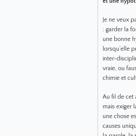
et une hypot
Je ne veux pa
: garder la f
une bonne hyp
lorsqu’elle 
inter-discipl
vraie, ou fau
chimie et cul
Au fil de cet
mais exiger l
une chose ess
causes unique
la parole, la