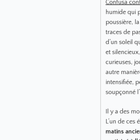
Confusa con
humide qui p
poussière, la
traces de pa
d’un soleil 
et silencieu
curieuses, j
autre manièr
intensifiée,
soupçonné l’
Il y a des mo
L’un de ces 
matins ancie