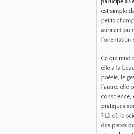
participé à l
est simple da
petits champ
auraient pu m
l’orientation
Ce qui rend 
elle a la bea
poésie, le g
l’autre, elle
conscience, e
pratiques so
? Là où la s
des pistes de