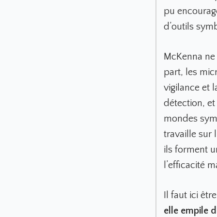
pu encourage
d’outils sym
McKenna ne se
part, les mic
vigilance et 
détection, et
mondes symbo
travaille sur
ils forment 
l’efficacité 
Il faut ici êt
elle empile 