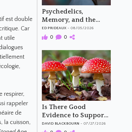
Psychedelics,
tif est double
Memory, and the
Feeling of Truth
critique. Car
ED PRIDEAUX
- 08/05/2026
0
0
 utile
dialogues
tiellement
écologie,
e respirer,
ssi rappeler
Is There Good
néaire de
Evidence to Support
, la cuisson,
Amanita Muscaria's
DAVID BLACKBOURN
- 07/27/2026
Purported Benefits?
Stoned Ape