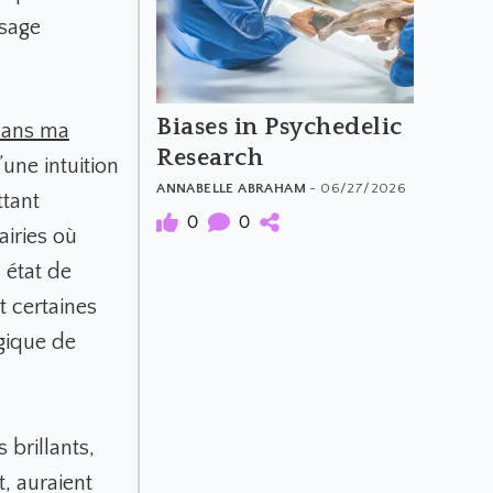
ysage
Biases in Psychedelic
dans ma
Research
’une intuition
ANNABELLE ABRAHAM
- 06/27/2026
ttant
0
0
airies où
 état de
 certaines
gique de
 brillants,
, auraient