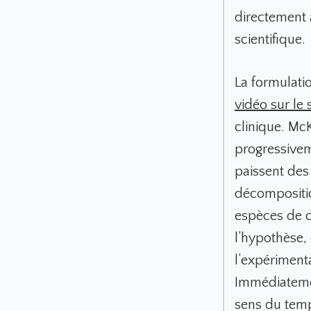
directement 
scientifique.
La formulati
vidéo sur le s
clinique. Mc
progressivem
paissent des
décompositio
espèces de c
l’hypothèse, 
l’expériment
Immédiatemen
sens du temps