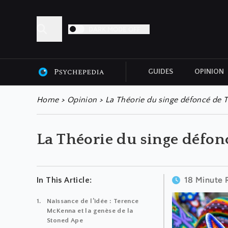
DARK MODE OFF
GUIDES
OPINION
ALL ARTICLES
Home
>
Opinion
>
La Théorie du singe défoncé de
La Théorie du singe défo
18 Minute 
In This Article:
Naissance de l’idée : Terence
McKenna et la genèse de la
Stoned Ape