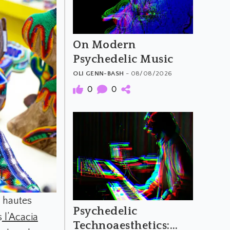
On Modern
Psychedelic Music
OLI GENN-BASH
- 08/08/2026
0
0
s hautes
Psychedelic
s
l’Acacia
Technoaesthetics: