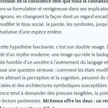
’éclosion de la conscience telle que nous la connaiss
ns sa formulation et vertigineuse dans ses implicatio
ignons, en changeant la façon dont un regard encadre
odifier le tissu social, la parole, les symboles, jusqu’
 évolutive d’une espèce entière.
cette hypothèse fascinante, c’est son double visage. 
uté d’un mythe moderne, une image qui relie la biolog
este humble d’un ancêtre à l’avènement du langage et 
 pose une question sérieuse : comment les états modif
n altérant la perception et la cognition, peuvent-ils
ciales et des architectures symboliques susceptibles
cience tend à demander des preuves tangibles, la po
 lecture pertinentes.
McKenna offre les deux : un réc