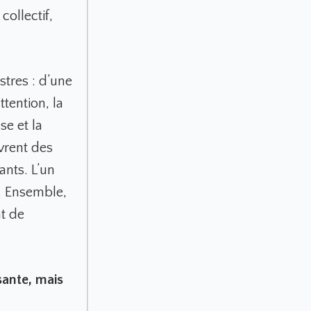
ollectif,
stres : d’une
tention, la
se et la
vrent des
nts. L’un
e. Ensemble,
t de
sante, mais