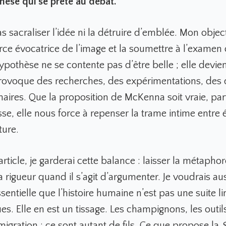
hèse qui se prête au débat.
s sacraliser l’idée ni la détruire d’emblée. Mon objec
orce évocatrice de l’image et la soumettre à l’examen 
othèse ne se contente pas d’être belle ; elle devient
provoque des recherches, des expérimentations, des 
inaires. Que la proposition de McKenna soit vraie, par
sse, elle nous force à repenser la trame intime entre 
ture.
 article, je garderai cette balance : laisser la métaphor
a rigueur quand il s’agit d’argumenter. Je voudrais au
entielle que l’histoire humaine n’est pas une suite li
s. Elle en est un tissage. Les champignons, les outils
 migration : ce sont autant de fils. Ce que propose la