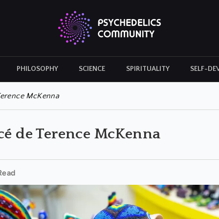
PHILOSOPHY
SCIENCE
SPIRITUALITY
SELF-DE
CULTURAL ICONS
HISTORY
 Terence McKenna
ncé de Terence McKenna
Read