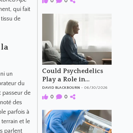
0
0
ment, qui fait
 tissu de
 la
Could Psychedelics
ni un
Play a Role in
lorateur du
Dementia Care?
DAVID BLACKBOURN
- 06/30/2026
et passeur de
0
0
 noté des
le parfois à
terrain et le
s parlent