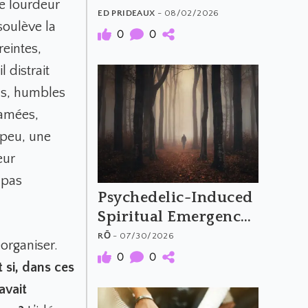
te lourdeur
The Material and
ED PRIDEAUX
- 08/02/2026
soulève la
Meaning of
0
0
reintes,
Psychedelic Music
 distrait
uns, humbles
famées,
 peu, une
eur
 pas
Psychedelic-Induced
Spiritual Emergency
and the Archetypal
RŌ
- 07/30/2026
éorganiser.
Hero's Journey
0
0
t si, dans ces
avait