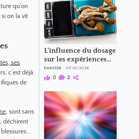
nture qu’on
i on la vit
es
L'influence du dosage
sur les expériences
tés, ses
psychédéliques
ELIACIDE
- 01/30/2026
s, c’est déjà
(Partie 2)
0
2
cifiques de
ne
,
sont sans
s, déchirent
s blessures…