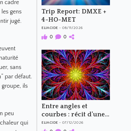
un cadre
Trip Report: DMXE +
 les gens
4-HO-MET
ntir jugé.
ELIACIDE
- 08/11/2026
0
0
peuvent
maturité
uer, sans
n” par défaut.
 groupe, ils
Entre angles et
un peu
courbes : récit d'une
expérience au MXP
 chaleur qui
ELIACIDE
- 07/12/2026
(100 mg)