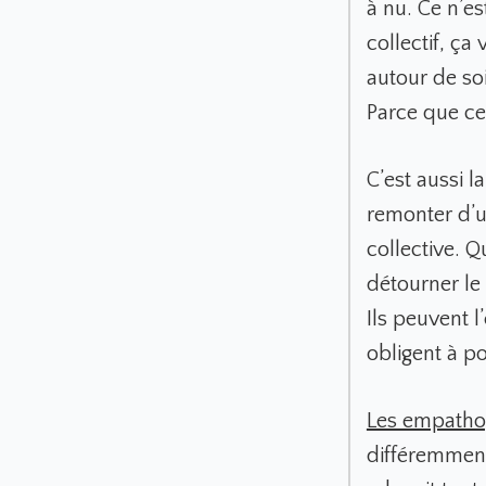
à nu. Ce n’e
collectif, ça 
autour de soi
Parce que ce
C’est aussi 
remonter d’u
collective. Q
détourner le 
Ils peuvent l
obligent à p
Les empatho
différemment