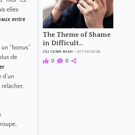
is elles
eaux entre
The Theme of Shame
in Difficult
, un “bonus”
Psychedelic
OLI GENN-BASH
- 07/03/2026
 plus de
Experiences: When
0
0
er
the Trip Feels Like a
Moral Failure
e d’un
 relâcher,
s
groupe,