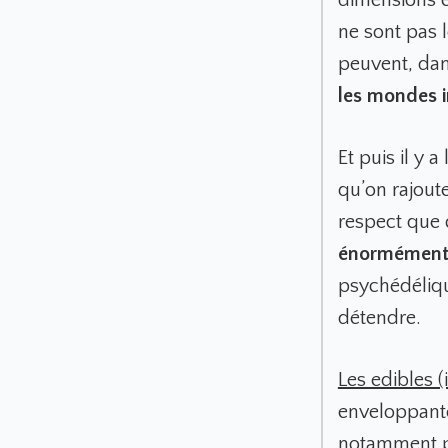
ne sont pas 
peuvent, dan
les mondes i
Et puis il y 
qu’on rajoute
respect que 
énormément 
psychédélique
détendre.
Les edibles (
enveloppante
notamment po