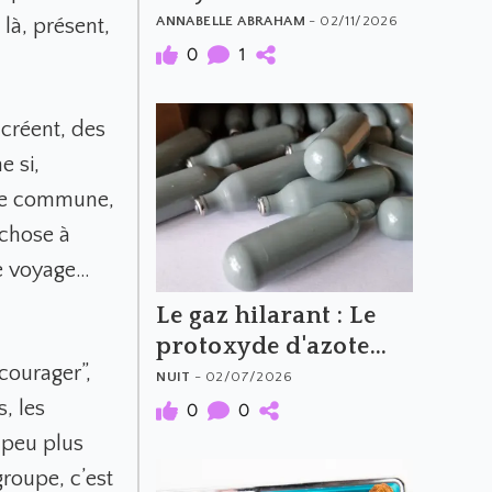
What to Avoid
ANNABELLE ABRAHAM
- 02/11/2026
 là, présent,
0
1
créent, des
e si,
nce commune,
 chose à
le voyage…
Le gaz hilarant : Le
protoxyde d'azote
courager”,
(N2O)
NUIT
- 02/07/2026
, les
0
0
 peu plus
 groupe, c’est