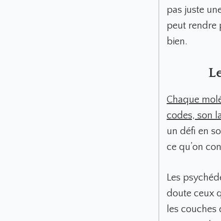
pas juste une
peut rendre 
bien.
L
Chaque moléc
codes, son l
un défi en so
ce qu’on con
Les psychéd
doute ceux qu
les couches 