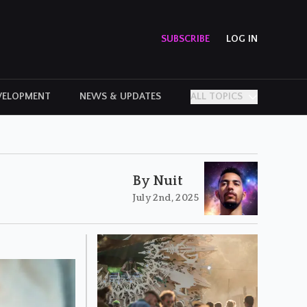
SUBSCRIBE
LOG IN
VELOPMENT
NEWS & UPDATES
ALL TOPICS
PERSONAL STORIES
By Nuit
July 2nd, 2025