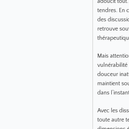
adoucit tout.
tendres. En 
des discussi
retrouve sou
thérapeutiqu
Mais attentio
vulnérabilit
douceur ina
maintient sou
dans l’instan
Avec les diss
toute autre t
dimensions é