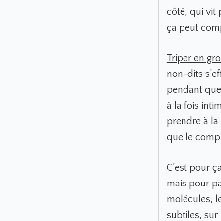
côté, qui vit
ça peut comp
Triper en gr
non-dits s’e
pendant que
à la fois int
prendre à la 
que le compli
C’est pour ça
mais pour pa
molécules, l
subtiles, sur