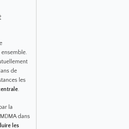
t
e
s ensemble.
utuellement
lans de
stances les
entrale
.
par la
la MDMA dans
duire les