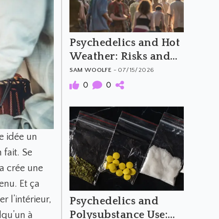
Psychedelics and Hot
Weather: Risks and
Harm Reduction
SAM WOOLFE
- 07/15/2026
0
0
e idée un
fait. Se
ça crée une
enu. Et ça
r l’intérieur,
Psychedelics and
Polysubstance Use:
elqu’un à