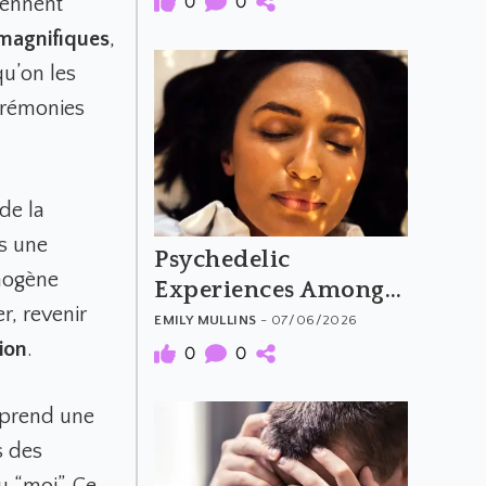
0
0
iennent
magnifiques
,
qu’on les
érémonies
 de la
ns une
Psychedelic
hogène
Experiences Among
r, revenir
People with
EMILY MULLINS
- 07/06/2026
Aphantasia
ion
.
0
0
 prend une
s des
u “moi”. Ce