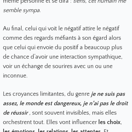
même personne et se dira :
tiens, cet humain me
semble sympa
.
Au final, celui qui voit le négatif attire le négatif
comme des regards méfiants à son égard alors
que celui qui envoie du positif a beaucoup plus
de chance d’avoir une interaction sympathique,
voir un échange de sourires avec un ou une
inconnue.
Les croyances limitantes, du genre
je ne suis pas
assez
,
le monde est dangereux
,
je n’ai pas le droit
de réussir
, sont souvent invisibles, mais elles
orchestrent tout. Elles vont influencer
les choix
,
les émotions
,
les relations
,
les attentes
. Et